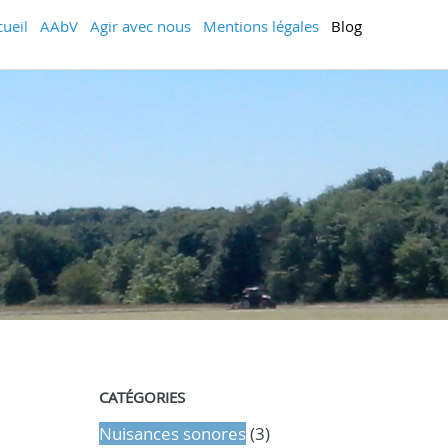
cueil
AAbV
Agir avec nous
Mentions légales
Blog
CATÉGORIES
Nuisances sonores
(3)