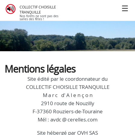
COLLECTIF CHOISILLE
TRANQUILLE
Nos forêts ne sont pas des
salles des fêtes !
Mentions légales
Site édité par le coordonnateur du
COLLECTIF CHOISILLE TRANQUILLE
M
a r
c d'
A l e n ç o n
2910 route de Nouzilly
F-37360 Rouziers-de-Touraine
Mél : avdc
@
cerelles.com
Site hébergé par OVH SAS