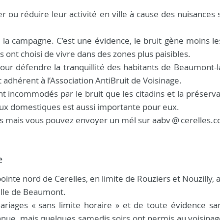
 ou réduire leur activité en ville à cause des nuisances 
 à la campagne. C’est une évidence, le bruit gène moins l
ils ont choisi de vivre dans des zones plus paisibles.
é pour défendre la tranquillité des habitants de Beaumont-
t adhérent à l’Association AntiBruit de Voisinage.
nt incommodés par le bruit que les citadins et la préserv
aux domestiques est aussi importante pour eux.
s mais vous pouvez envoyer un mél sur aabv
@
cerelles.
e
 pointe nord de Cerelles, en limite de Rouziers et Nouzilly, 
sille de Beaumont.
iages « sans limite horaire » et de toute évidence san
onnue, mais quelques samedis soirs ont permis au voisinag