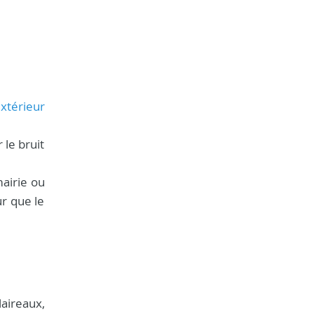
extérieur
 le bruit
mairie ou
ur que le
aireaux,