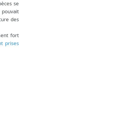
pèces se
, pouvait
iture des
ent fort
t prises