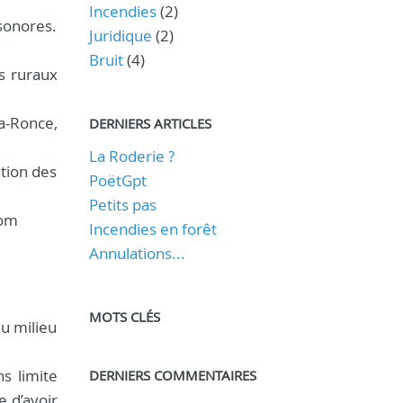
Incendies
(2)
sonores.
Juridique
(2)
Bruit
(4)
es ruraux
la-Ronce,
DERNIERS ARTICLES
La Roderie ?
ation des
PoëtGpt
Petits pas
com
Incendies en forêt
Annulations...
MOTS CLÉS
au milieu
s limite
DERNIERS COMMENTAIRES
e d’avoir