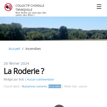
COLLECTIF CHOISILLE
TRANQUILLE
Nos forêts ne sont pas des
salles des fêtes !
Accueil
Incendies
26 février 2024
La Roderie ?
Rédigé par Bob
Aucun commentaire
Classé dans :
Nuisances sonores
,
Incendies
Mots clés : aucun