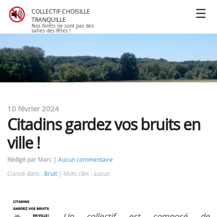
COLLECTIF CHOISILLE
TRANQUILLE
Nos forêts ne sont pas des
salles des fêtes !
10 février 2024
Citadins gardez vos bruits en
ville !
Rédigé par Marc
Aucun commentaire
Classé dans :
Bruit
Mots clés : aucun
Un collectif est composé de